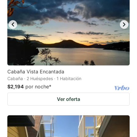
key
key
to
to
get
get
the
the
keyboard
keyboard
shortcuts
shortcuts
for
for
changing
changing
Cabaña Vista Encantada
dates.
dates.
Cabaña · 2 Huéspedes · 1 Habitación
$2,194
por noche
*
Ver oferta