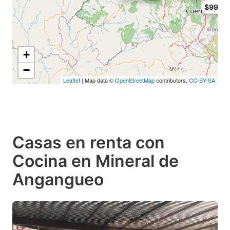
$995.5
+
−
Leaflet
| Map data ©
OpenStreetMap
contributors,
CC-BY-SA
Casas en renta con
Cocina en Mineral de
Angangueo