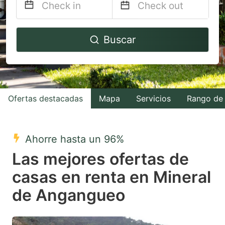
Navigate
Navigate
Buscar
forward
backward
to
to
interact
interact
with
with
Ofertas destacadas
Mapa
Servicios
Rango de 
the
the
calendar
calendar
and
and
Ahorre hasta un 96%
select
select
Las mejores ofertas de
a
a
casas en renta en Mineral
date.
date.
de Angangueo
Press
Press
the
the
question
question