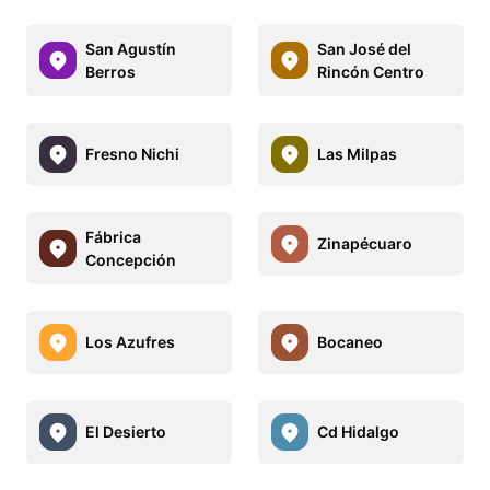
San Agustín
San José del
Berros
Rincón Centro
Fresno Nichi
Las Milpas
Fábrica
Zinapécuaro
Concepción
Los Azufres
Bocaneo
El Desierto
Cd Hidalgo