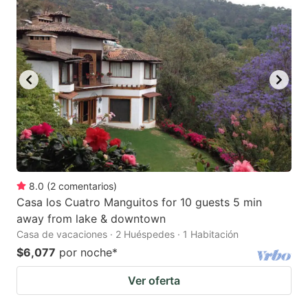
mark
mark
key
key
to
to
get
get
the
the
keyboard
keyboard
shortcuts
shortcuts
for
for
changing
changing
8.0
(
2
comentarios
)
dates.
dates.
Casa los Cuatro Manguitos for 10 guests 5 min
away from lake & downtown
Casa de vacaciones · 2 Huéspedes · 1 Habitación
$6,077
por noche
*
Ver oferta