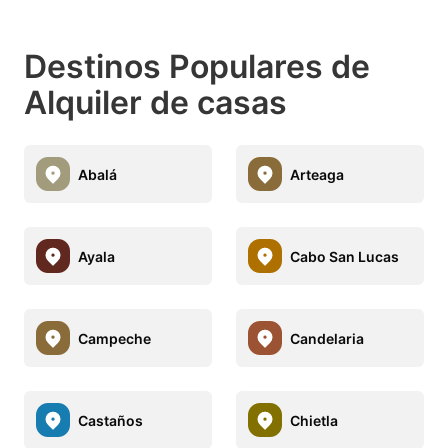
Destinos Populares de
Alquiler de casas
Abalá
Arteaga
Ayala
Cabo San Lucas
Campeche
Candelaria
Castaños
Chietla