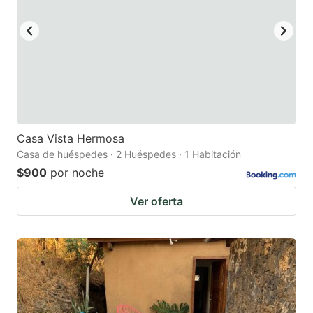
key
key
to
to
get
get
the
the
keyboard
keyboard
shortcuts
shortcuts
for
for
Casa Vista Hermosa
Casa de huéspedes · 2 Huéspedes · 1 Habitación
changing
changing
$900
por noche
dates.
dates.
Ver oferta