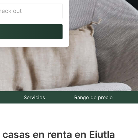
vigate
ackward
teract
th
e
lendar
nd
lect
Servicios
Rango de precio
te.
ess
 casas en renta en Ejutla
e