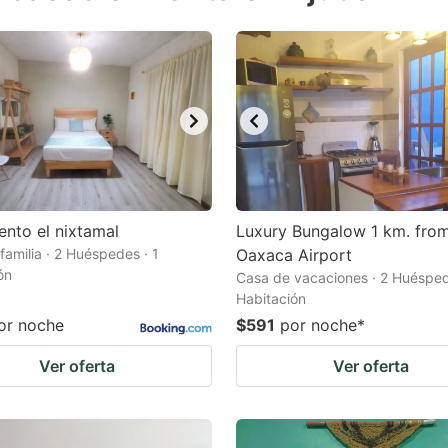
estion
ark
ey
t
e
eyboard
ortcuts
ento el nixtamal
Luxury Bungalow 1 km. fro
familia · 2 Huéspedes · 1
r
Oaxaca Airport
ón
Casa de vacaciones · 2 Huésped
hanging
Habitación
tes.
or noche
$591
por noche
*
Ver oferta
Ver oferta