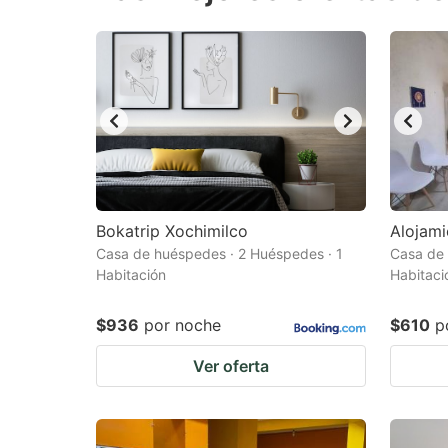
question
qu
mark
m
key
k
to
to
get
ge
the
th
keyboard
k
shortcuts
sh
Bokatrip Xochimilco
Alojami
Casa de huéspedes · 2 Huéspedes · 1
for
Casa de 
fo
Habitación
Habitaci
changing
c
dates.
da
$936
por noche
$610
p
Ver oferta