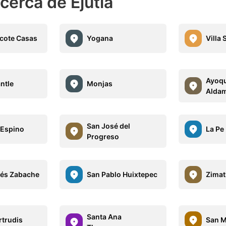
cerca de Ejutla
cote Casas
Yogana
Villa 
Ayoqu
ntle
Monjas
Alda
San José del
 Espino
La Pe
Progreso
és Zabache
San Pablo Huixtepec
Zimat
Santa Ana
rtrudis
San M