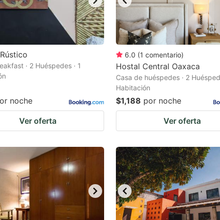
Rústico
6.0
(
1
comentario
)
eakfast · 2 Huéspedes · 1
Hostal Central Oaxaca
ón
Casa de huéspedes · 2 Huéspede
Habitación
or noche
$1,188
por noche
Ver oferta
Ver oferta