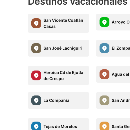
Destinos vacacionales 
San Vicente Coatlán
Arroyo O
Casas
San José Lachiguiri
El Zompa
Heroica Cd de Ejutla
Agua del
de Crespo
La Compañía
San Andr
Tejas de Morelos
Santa Ge