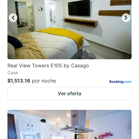
key
key
to
to
get
get
the
the
keyboard
keyboard
shortcuts
shortcuts
for
for
Real View Towers E105 by Casago
Casa
changing
changing
$1,513.16
por noche
dates.
dates.
Ver oferta