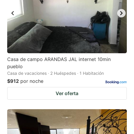
key
key
to
to
get
get
the
the
keyboard
keyboard
shortcuts
shortcuts
for
for
Casa de campo ARANDAS JAL internet 10min
pueblo
changing
changing
Casa de vacaciones · 2 Huéspedes · 1 Habitación
dates.
dates.
$912
por noche
Ver oferta