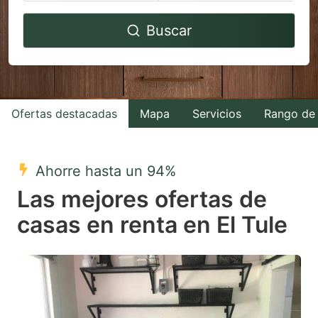
Navigate
Navigate
Buscar
forward
backward
to
to
interact
interact
with
with
Ofertas destacadas
Mapa
Servicios
Rango de 
the
the
calendar
calendar
and
and
Ahorre hasta un 94%
select
select
Las mejores ofertas de
a
a
casas en renta en El Tule
date.
date.
Press
Press
the
the
question
question
mark
mark