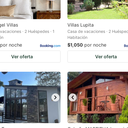
el Villas
Villas Lupita
vacaciones · 2 Huéspedes · 1
Casa de vacaciones · 2 Huésped
ón
Habitación
por noche
$1,050
por noche
Ver oferta
Ver oferta