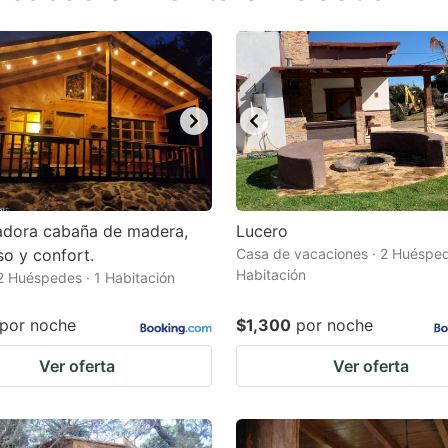
estion
ark
ey
t
e
eyboard
ortcuts
adora cabaña de madera,
Lucero
o y confort.
r
Casa de vacaciones · 2 Huésped
Habitación
 2 Huéspedes · 1 Habitación
hanging
tes.
por noche
$1,300
por noche
Ver oferta
Ver oferta