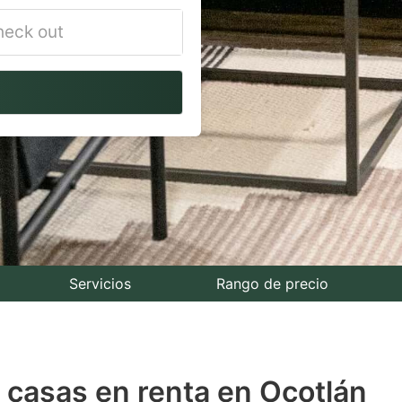
vigate
ackward
teract
th
e
lendar
nd
lect
Servicios
Rango de precio
te.
ess
 casas en renta en Ocotlán
e