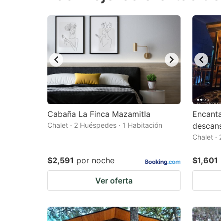
question
qu
mark
m
key
k
to
to
get
ge
the
th
keyboard
k
shortcuts
sh
Cabaña La Finca Mazamitla
Encant
Chalet · 2 Huéspedes · 1 Habitación
for
descans
fo
Chalet ·
changing
c
dates.
da
$2,591
por noche
$1,601
Ver oferta