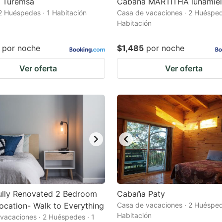
 Turemsa
Cabaña MARTITHA lunamiel
 2 Huéspedes · 1 Habitación
Casa de vacaciones · 2 Huésped
Habitación
por noche
$1,485
por noche
Ver oferta
Ver oferta
ully Renovated 2 Bedroom
Cabaña Paty
ocation- Walk to Everything
Casa de vacaciones · 2 Huésped
Habitación
vacaciones · 2 Huéspedes · 1