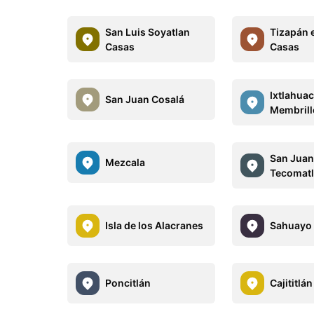
San Luis Soyatlan
Tizapán e
Casas
Casas
Ixtlahuac
San Juan Cosalá
Membrill
San Jua
Mezcala
Tecomat
Isla de los Alacranes
Sahuayo 
Poncitlán
Cajititlán