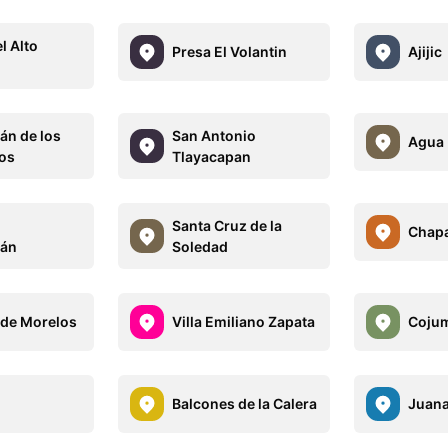
l Alto
Presa El Volantin
Ajijic
án de los
San Antonio
Agua 
os
Tlayacapan
n
Santa Cruz de la
Chapa
lán
Soledad
de Morelos
Villa Emiliano Zapata
Cojum
Balcones de la Calera
Juana