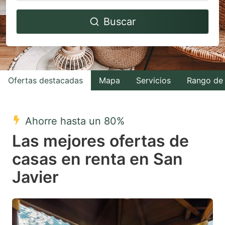
Navigate
Navigate
Buscar
forward
backward
to
to
interact
interact
with
with
Ofertas destacadas
Mapa
Servicios
Rango de 
the
the
calendar
calendar
and
and
Ahorre hasta un 80%
select
select
Las mejores ofertas de
a
a
casas en renta en San
date.
date.
Javier
Press
Press
the
the
question
question
mark
mark