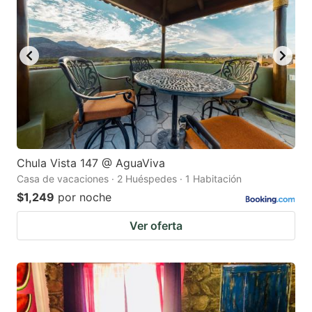
key
key
to
to
get
get
the
the
keyboard
keyboard
shortcuts
shortcuts
for
for
changing
changing
Chula Vista 147 @ AguaViva
dates.
dates.
Casa de vacaciones · 2 Huéspedes · 1 Habitación
$1,249
por noche
Ver oferta