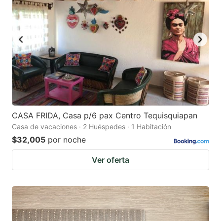
key
key
to
to
get
get
the
the
keyboard
keyboard
shortcuts
shortcuts
for
for
changing
changing
CASA FRIDA, Casa p/6 pax Centro Tequisquiapan
dates.
dates.
Casa de vacaciones · 2 Huéspedes · 1 Habitación
$32,005
por noche
Ver oferta