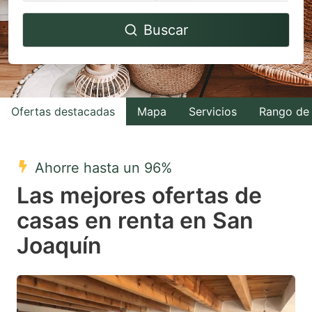
Navigate
Navigate
Buscar
forward
backward
to
to
interact
interact
with
with
Ofertas destacadas
Mapa
Servicios
Rango de 
the
the
calendar
calendar
and
and
Ahorre hasta un 96%
select
select
Las mejores ofertas de
a
a
casas en renta en San
date.
date.
Joaquín
Press
Press
the
the
question
question
mark
mark