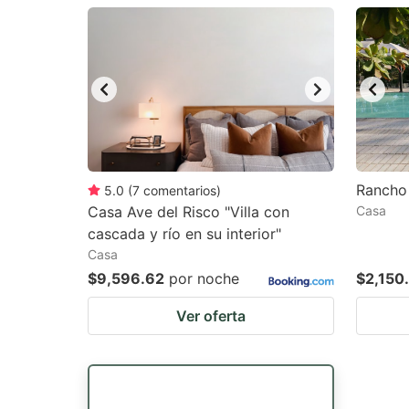
question
qu
mark
m
key
k
to
to
get
ge
the
th
keyboard
k
Rancho 
5.0
(
7
comentarios
)
Casa Ave del Risco "Villa con
Casa
shortcuts
sh
cascada y río en su interior"
for
fo
Casa
changing
c
$9,596.62
por noche
$2,150
dates.
da
Ver oferta