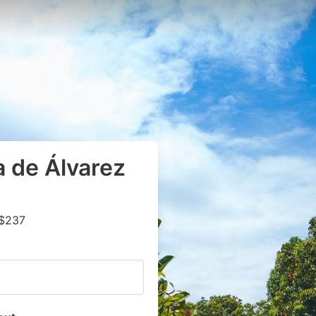
a de Álvarez
 $237