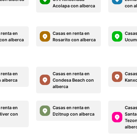
Acolapa con alberca
con a
 renta en
Casas en renta en
Casas
 con alberca
Rosarito con alberca
Ucum 
 renta en
Casas en renta en
Casas
n alberca
Condesa Beach con
Kanxo
alberca
 renta en
Casas en renta en
Casas
River con
Dzitnup con alberca
Santa
Tezon
alber