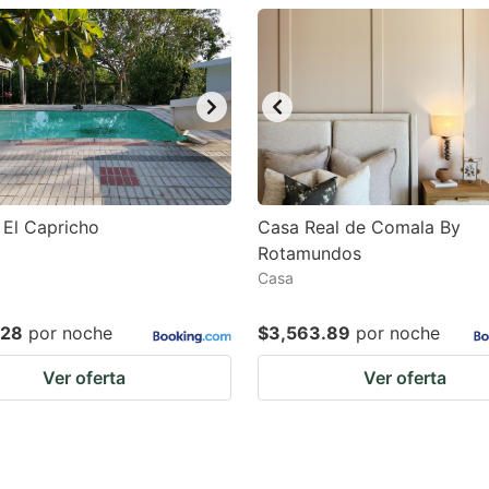
estion
ark
ey
t
e
eyboard
El Capricho
Casa Real de Comala By
Rotamundos
ortcuts
Casa
r
hanging
.28
por noche
$3,563.89
por noche
tes.
Ver oferta
Ver oferta