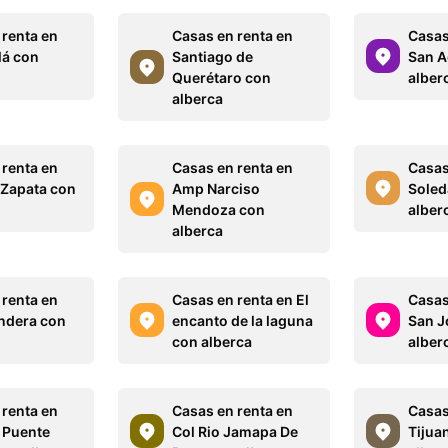
 renta en
Casas en renta en
Casas
lá con
Santiago de
San A
Querétaro con
alber
alberca
 renta en
Casas en renta en
Casas
 Zapata con
Amp Narciso
Soled
Mendoza con
alber
alberca
 renta en
Casas en renta en El
Casas
ndera con
encanto de la laguna
San J
con alberca
alber
 renta en
Casas en renta en
Casas
 Puente
Col Rio Jamapa De
Tijua