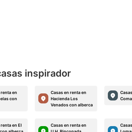
casas inspirador
 renta en
Casas en renta en
Casas
elas con
Hacienda Los
Comal
Venados con alberca
renta en El
Casas en renta en
Casas
 con alberca
U.H. Rinconada
Lomas