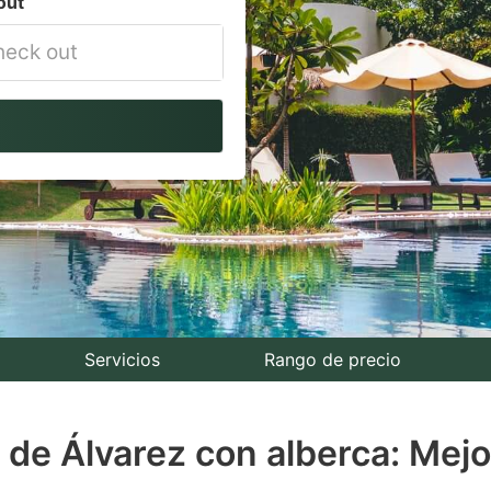
out
vigate
ackward
teract
th
e
lendar
nd
lect
Servicios
Rango de precio
te.
a de Álvarez con alberca: Mejo
ess
e