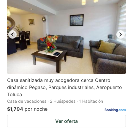
mark
mark
key
key
to
to
get
get
the
the
keyboard
keyboard
shortcuts
shortcuts
for
for
changing
changing
Casa sanitizada muy acogedora cerca Centro
dates.
dates.
dinámico Pegaso, Parques industriales, Aeropuerto
Toluca
Casa de vacaciones · 2 Huéspedes · 1 Habitación
$1,794
por noche
Ver oferta