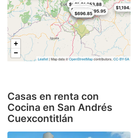
$995.5
$637.12
$716.76
$1,353.88
$1,194.6
$756.58
$1,294.15
$1,035.32
$895.95
$596
$876.04
$696.85
+
−
Leaflet
| Map data ©
OpenStreetMap
contributors,
CC-BY-SA
Casas en renta con
Cocina en San Andrés
Cuexcontitlán