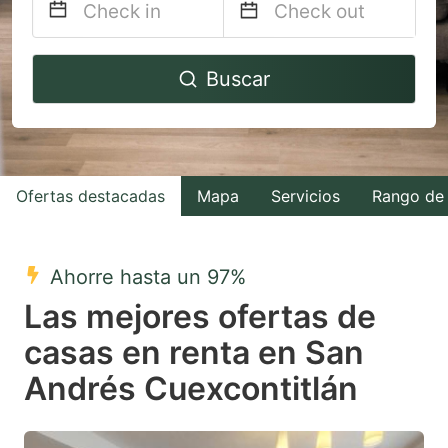
Navigate
Navigate
Buscar
forward
backward
to
to
interact
interact
with
with
Ofertas destacadas
Mapa
Servicios
Rango de 
the
the
calendar
calendar
and
and
Ahorre hasta un 97%
select
select
Las mejores ofertas de
a
a
casas en renta en San
date.
date.
Andrés Cuexcontitlán
Press
Press
the
the
question
question