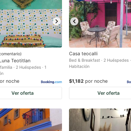
Casa teocalli
comentario
)
Luna Teotitlan
Bed & Breakfast · 2 Huéspedes ·
Habitación
familia · 2 Huéspedes · 1
ón
or noche
$1,182
por noche
Ver oferta
Ver oferta