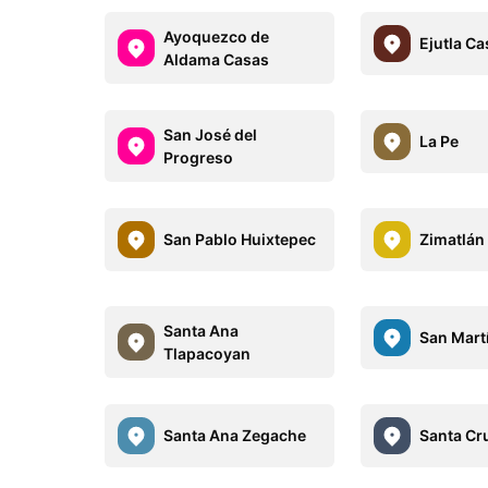
Ayoquezco de
Ejutla C
Aldama Casas
San José del
La Pe
Progreso
San Pablo Huixtepec
Zimatlán
Santa Ana
San Martí
Tlapacoyan
Santa Ana Zegache
Santa Cr