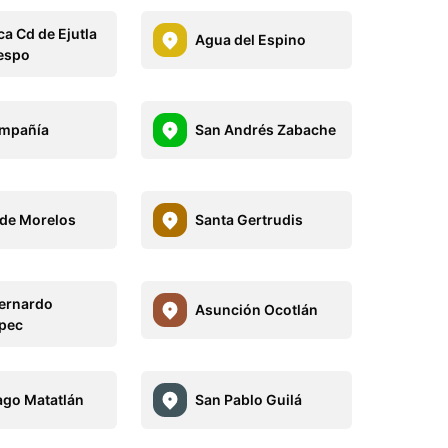
ca Cd de Ejutla
Agua del Espino
espo
ompañía
San Andrés Zabache
 de Morelos
Santa Gertrudis
ernardo
Asunción Ocotlán
pec
ago Matatlán
San Pablo Guilá