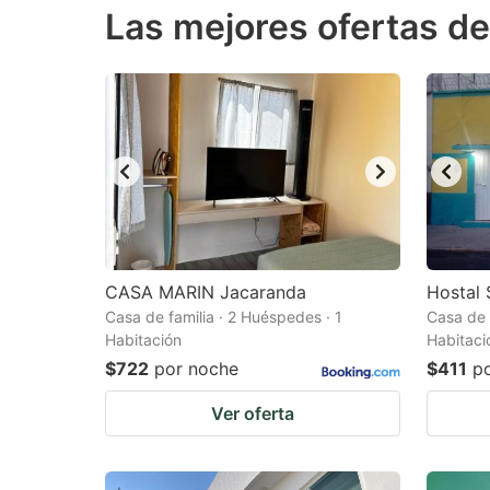
Las mejores ofertas de
the
th
question
qu
mark
m
key
k
to
to
get
ge
the
th
keyboard
k
shortcuts
sh
CASA MARIN Jacaranda
Hostal 
Casa de familia · 2 Huéspedes · 1
for
Casa de 
fo
Habitación
Habitaci
changing
c
$722
por noche
$411
p
dates.
da
Ver oferta