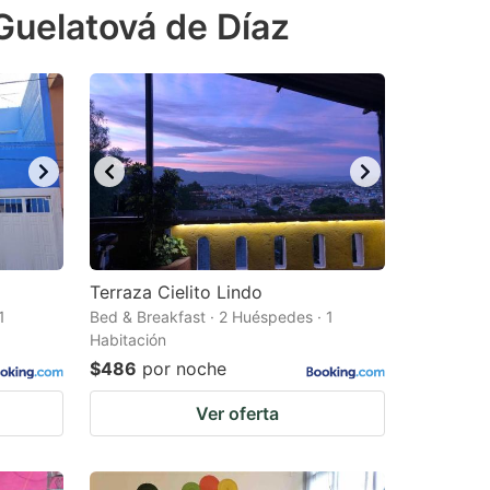
Guelatová de Díaz
Terraza Cielito Lindo
1
Bed & Breakfast · 2 Huéspedes · 1
Habitación
$486
por noche
Ver oferta