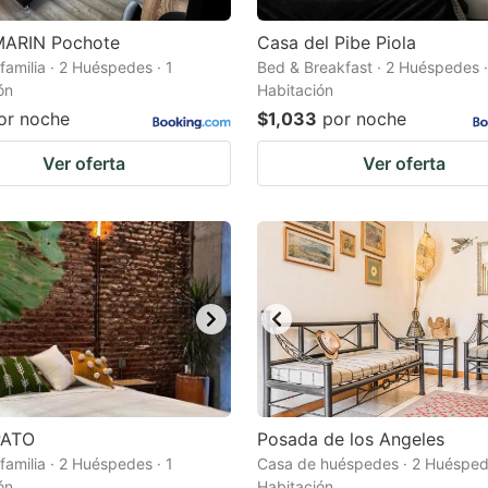
ARIN Pochote
Casa del Pibe Piola
familia · 2 Huéspedes · 1
Bed & Breakfast · 2 Huéspedes ·
ón
Habitación
or noche
$1,033
por noche
Ver oferta
Ver oferta
PATO
Posada de los Angeles
familia · 2 Huéspedes · 1
Casa de huéspedes · 2 Huéspede
ón
Habitación