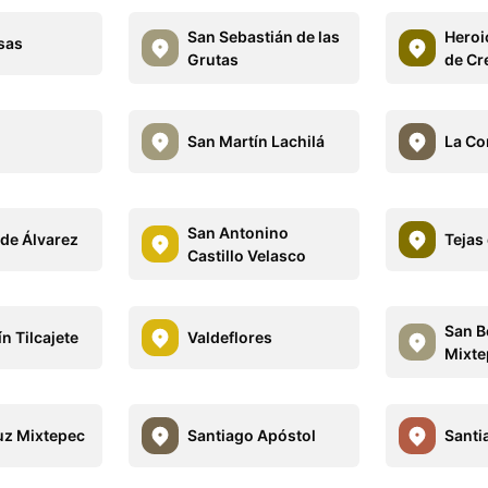
San Sebastián de las
Heroi
asas
Grutas
de Cr
San Martín Lachilá
La C
San Antonino
 de Álvarez
Tejas
Castillo Velasco
San B
n Tilcajete
Valdeflores
Mixte
uz Mixtepec
Santiago Apóstol
Santi