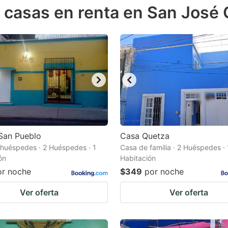
 casas en renta en San José 
e
estion
ark
ey
t
e
eyboard
ortcuts
San Pueblo
Casa Quetza
huéspedes · 2 Huéspedes · 1
r
Casa de familia · 2 Huéspedes · 
ón
Habitación
hanging
or noche
$349
por noche
tes.
Ver oferta
Ver oferta