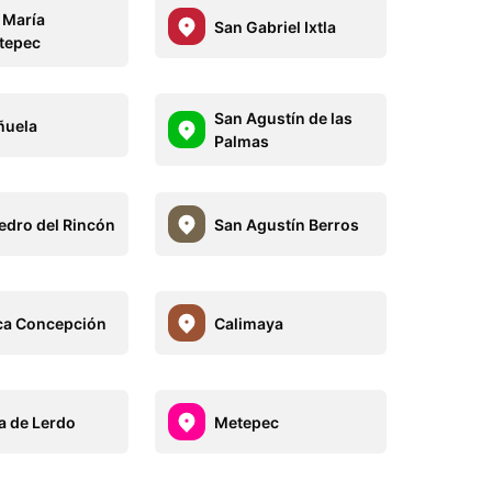
 María
San Gabriel Ixtla
ltepec
San Agustín de las
ñuela
Palmas
edro del Rincón
San Agustín Berros
ca Concepción
Calimaya
a de Lerdo
Metepec