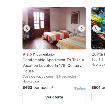
Quinta 
8.0
(
1
comentario
)
Comfortable Apartment To Take A
Bed & Br
Habitaci
Vacation Located In 17th Century
House
Casa de vacaciones · 2 Huéspedes · 1
Habitación
$462
por noche
*
$501
p
Ver oferta