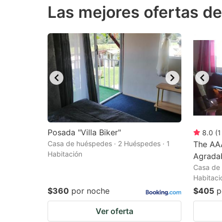
Las mejores ofertas d
the
th
question
qu
mark
m
key
k
to
to
get
ge
the
th
keyboard
k
shortcuts
sh
Posada "Villa Biker"
8.0
(
1
Casa de huéspedes · 2 Huéspedes · 1
for
The AA
fo
Habitación
Agradab
changing
c
Casa de 
dates.
da
Habitaci
$360
por noche
$405
p
Ver oferta