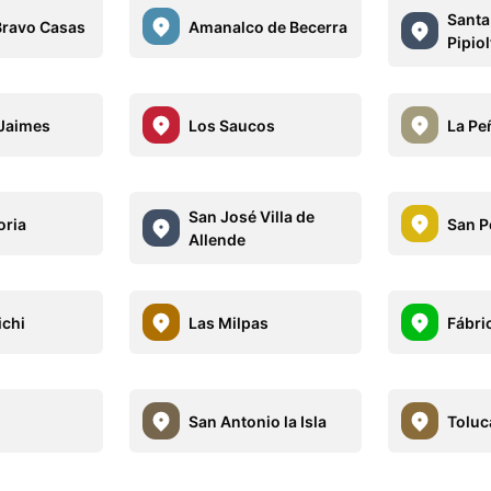
Santa
 Bravo Casas
Amanalco de Becerra
Pipio
Jaimes
Los Saucos
La Pe
San José Villa de
oria
San P
Allende
ichi
Las Milpas
Fábri
San Antonio la Isla
Toluc