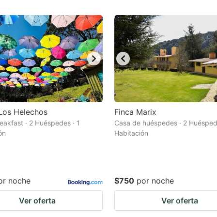
Los Helechos
Finca Marix
eakfast · 2 Huéspedes · 1
Casa de huéspedes · 2 Huéspede
ón
Habitación
or noche
$750
por noche
Ver oferta
Ver oferta