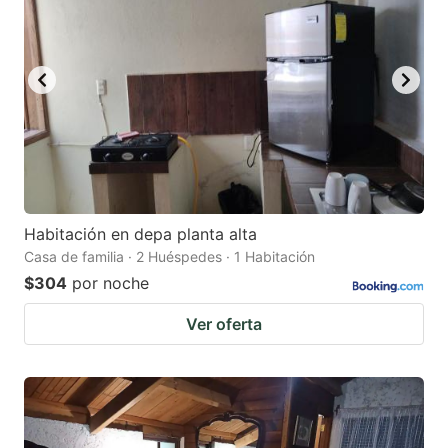
key
key
to
to
get
get
the
the
keyboard
keyboard
shortcuts
shortcuts
for
for
changing
changing
Habitación en depa planta alta
dates.
dates.
Casa de familia · 2 Huéspedes · 1 Habitación
$304
por noche
Ver oferta