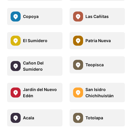
Copoya
Las Cañitas
El Sumidero
Patria Nueva
Cañon Del
Teopisca
Sumidero
Jardín del Nuevo
San Isidro
Edén
Chichihuistán
Acala
Totolapa