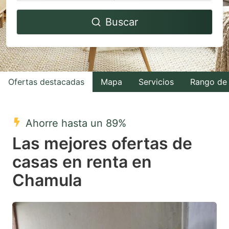
Navigate
Navigate
Buscar
forward
backward
to
to
interact
interact
with
with
Ofertas destacadas
Mapa
Servicios
Rango de 
the
the
calendar
calendar
and
and
Ahorre hasta un 89%
select
select
Las mejores ofertas de
a
a
casas en renta en
date.
date.
Chamula
Press
Press
the
the
question
question
mark
mark