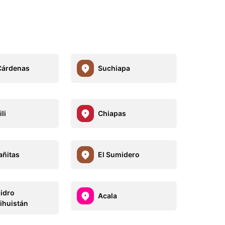
Cárdenas
Suchiapa
li
Chiapas
añitas
El Sumidero
sidro
Acala
ihuistán