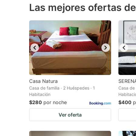
Las mejores ofertas de
the
th
question
qu
mark
m
key
k
to
to
get
ge
the
th
keyboard
k
shortcuts
sh
Casa Natura
SEREN
Casa de familia · 2 Huéspedes · 1
for
Casa de 
fo
Habitación
Habitaci
changing
c
$280
por noche
$400
p
dates.
da
Ver oferta