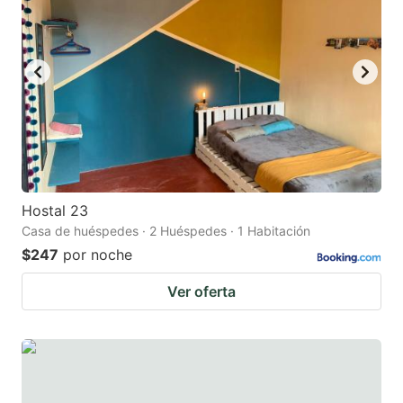
key
key
to
to
get
get
the
the
keyboard
keyboard
shortcuts
shortcuts
for
for
changing
changing
Hostal 23
dates.
dates.
Casa de huéspedes · 2 Huéspedes · 1 Habitación
$247
por noche
Ver oferta