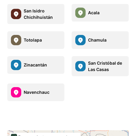
San Isidro
Acala
Chichihuistán
Totolapa
Chamula
San Cristóbal de
Zinacantán
Las Casas
Navenchauc